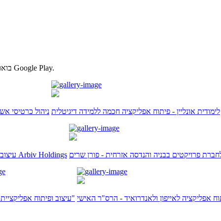
בואו לראות עבודות נבחרות של אפליקציות אנדרואיד שפיתחנו, להורדה מחנות Google Play.
לימודית אונליין - פיתוח אפליקציה חכמה ללמידה דיגיטלית
Aps Card – ניהול כר
ברת פרויקטים בבניה והנדסה אזרחית - פורן שרים
עיצוב ופיתוח אפליקציית Arbiv Holdings
וח אפליקציה לאייפון ולאנדרואיד - הרס"ר האישי
עיצוב ופיתוח אפליקציית "זגורי אימפריה"