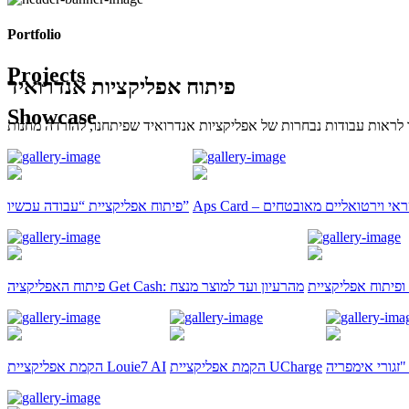
Portfolio
Projects
פיתוח אפליקציות אנדרואיד
Showcase
טיסי אשראי וירטואליים מאובטחים
פיתוח אפליקציית “עבודה עכשיו”
פיתוח האפליקציה Get Cash: מהרעיון ועד למוצר מנצח
הקמת אפליקציית UCharge
הקמת אפליקציית Louie7 AI