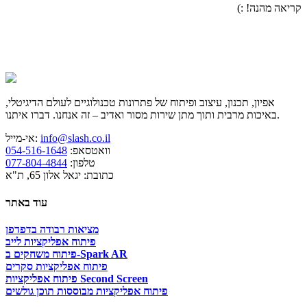
קריאה מהנה! :)
אפיון, תכנון, עיצוב ופיתוח של פתרונות טכנולוגיים לעולם הדיגיטלי,
באיכות מרבית ותוך מתן שירות מסור ואדיב – זה אנחנו. דברו איתנו.
info@slash.co.il
אי-מייל:
וואטסאפ:
054-516-1648
טלפון:
077-804-4844
כתובת: יגאל אלון 65, ת"א
עוד באתר
מציאות רבודה בדפדפן
פיתוח אפליקציות לייב
פיתוח משחקים ב-Spark AR
פיתוח אפליקציות סקרים
פיתוח אפליקציות Second Screen
פיתוח אפליקציות מבוססות תוכן גולשים