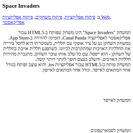
Space Invaders
,
פיתוח אפליקציות Web
ב:
פיתוח אפליקציות
,
פיתוח משחקים
,
אפליקאסטר
המשחק "Space Invaders" הינו משחק שפותח ב-HTML5 עבור
אפליקאסטר לאפליקציה Canal Panda, הזמינה להורדה ב-App Store.
במשחק השחקן נע על ציר אופקי עם חללית, כשמטרתו היא לחסל בירייה
את החלליות האויבות שמתקרבות לכיוונו. כשתפגע חללית אויבת בחללית
של השחקן - הוא ייפסל. עם כל שלב אותו עובר השחקן, מתגברת מהירות
חלליות האויבים, והשלב בעצם הופך ליותר ויותר קשה.
המשחק פותח ב-HTML5 עבור אפליקציות ios, והוא עוצב ופותח בגודל
אחד המתאים לאייפד, וגודל אחר המתאים לאייפון.
המשחק לאייפד
המשחק לסמארטפונים