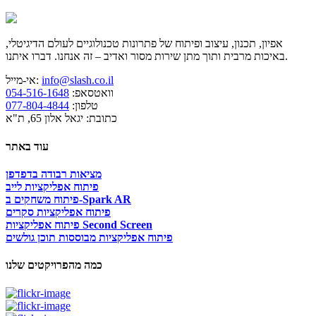
אפיון, תכנון, עיצוב ופיתוח של פתרונות טכנולוגיים לעולם הדיגיטלי,
באיכות מרבית ותוך מתן שירות מסור ואדיב – זה אנחנו. דברו איתנו.
info@slash.co.il
אי-מייל:
וואטסאפ:
054-516-1648
טלפון:
077-804-4844
כתובת: יגאל אלון 65, ת"א
עוד באתר
מציאות רבודה בדפדפן
פיתוח אפליקציות לייב
פיתוח משחקים ב-Spark AR
פיתוח אפליקציות סקרים
פיתוח אפליקציות Second Screen
פיתוח אפליקציות מבוססות תוכן גולשים
כמה מהפרויקטים שלנו