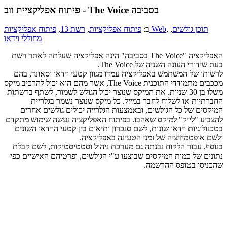
פיתוח אפליקציית ווב - The Voice בסביבה
תוכן גולשים
,
,
פיתוח אפליקציות Web
ב:
פיתוח אפליקציות
,
רשת 13
,
מחוללי וידאו
האפליקציה "The Voice בסביבה" הינה אפליקציה שעלתה לאתר רשת
בעת שידורי העונה השניה של The Voice.
לרשותו של המשתמש באפליקציה עמדו מגוון קטעי וידאו וסאונד, בהם
מככבים מתמודדי התוכנית The Voice, אשר מהם הוא יכול להרכיב מיקס
משלו בן 30 שניות. את המיקס שנוצר יכול הגולש לשמור, לשתף ברשתות
החברתיות או לשלוח לחבר במייל. כל מיקס שנוצר נשמר בגלריית
המיקסים של כל הגולשים, ובאמצעות הגלרייה יכולים גולשים אחרים
להצביע "לייק" למיקס שאהבו. בפיתוח האפליקציה נעשה שימוש מתקדם
בטכנולוגיות וידאו שונות, לשם סנכרון ותיאום בין קטעי הוידאו השונים
ולשם אופטמיזיציה של זמני הטעינה באפליקציה.
בנוסף, עבור הלקוח נבנתה גם מערכת ניהול וסטטיסטיקות, לשם קבלת
נתונים של כמות המיקסים שבוצעו ע"י הגולשים, ופרטיהם האישיים כפי
שהכניסו בטופס ההרשמה.