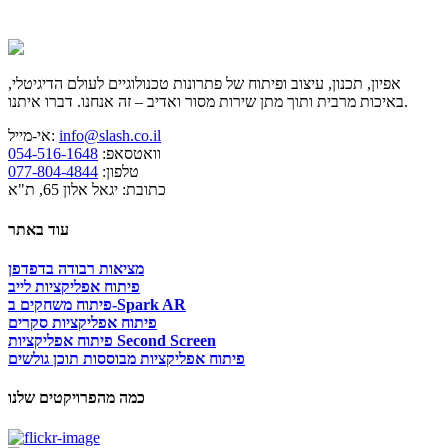
אפיון, תכנון, עיצוב ופיתוח של פתרונות טכנולוגיים לעולם הדיגיטלי,
באיכות מרבית ותוך מתן שירות מסור ואדיב – זה אנחנו. דברו איתנו.
info@slash.co.il
אי-מייל:
וואטסאפ:
054-516-1648
טלפון:
077-804-4844
כתובת: יגאל אלון 65, ת"א
עוד באתר
מציאות רבודה בדפדפן
פיתוח אפליקציות לייב
פיתוח משחקים ב-Spark AR
פיתוח אפליקציות סקרים
פיתוח אפליקציות Second Screen
פיתוח אפליקציות מבוססות תוכן גולשים
כמה מהפרויקטים שלנו