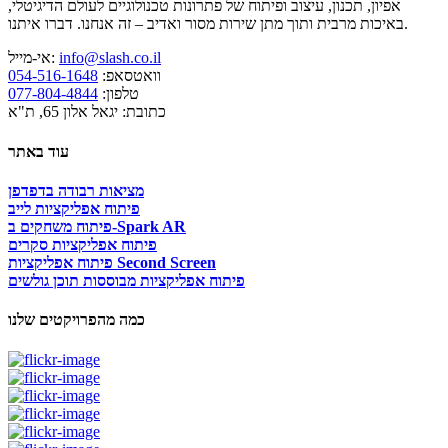
אפיון, תכנון, עיצוב ופיתוח של פתרונות טכנולוגיים לעולם הדיגיטלי,
באיכות מרבית ותוך מתן שירות מסור ואדיב – זה אנחנו. דברו איתנו.
info@slash.co.il
אי-מייל:
וואטסאפ:
054-516-1648
טלפון:
077-804-4844
כתובת: יגאל אלון 65, ת"א
עוד באתר
מציאות רבודה בדפדפן
פיתוח אפליקציות לייב
פיתוח משחקים ב-Spark AR
פיתוח אפליקציות סקרים
פיתוח אפליקציות Second Screen
פיתוח אפליקציות מבוססות תוכן גולשים
כמה מהפרויקטים שלנו