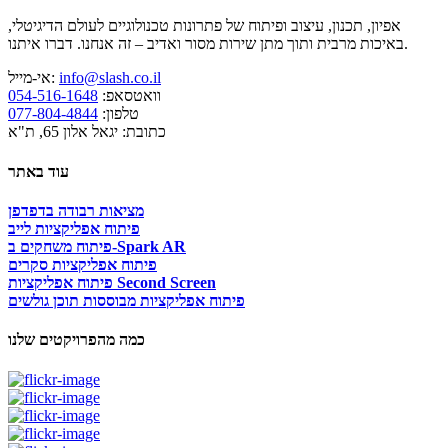
אפיון, תכנון, עיצוב ופיתוח של פתרונות טכנולוגיים לעולם הדיגיטלי,
באיכות מרבית ותוך מתן שירות מסור ואדיב – זה אנחנו. דברו איתנו.
info@slash.co.il
אי-מייל:
וואטסאפ:
054-516-1648
טלפון:
077-804-4844
כתובת: יגאל אלון 65, ת"א
עוד באתר
מציאות רבודה בדפדפן
פיתוח אפליקציות לייב
פיתוח משחקים ב-Spark AR
פיתוח אפליקציות סקרים
פיתוח אפליקציות Second Screen
פיתוח אפליקציות מבוססות תוכן גולשים
כמה מהפרויקטים שלנו