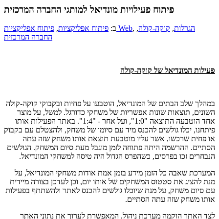
פיתוח פעילויות מונדיאל למותגי החברה המרכזית
הגרלות
,
קוקה-קולה
,
,
פיתוח אפליקציות Web
ב:
פיתוח אפליקציות
,
החברה המרכזית
פעילות המונדיאל של קוקה-קולה
במהלך שלב הבתים של המונדיאל, הוטבעו על פחיות ובקבוקי קוקה-קולה
השונים, תוצאות שונות אפשריות של משחקי כדורגל. למשל, על מוצר
אחד הוטבעה התוצאה "1:0", ועל אחר - "1:4". באתר הפעילות אותו
פיתחנו, יכלו גולשים להכנס מיד עם סיומו של משחק, ולהצטלם עם בקבוק
או פחית שרכשו, אשר עליו מוטבעת תוצאת אותו משחק שזה עתה
הסתיים. ההרשמה היתה פתוחה לזמן מוגבל מעת סיום המשחק. הגולשים
הנבחרים זכו בפרסים, כשהפרס הגדול היה טיסה למשחקי המונדיאל.
המערכת שאבה כל הזמן מידע בזמן אמת אודות משחקי המונדיאל, על
מנת להציג את סטטוס המשחקים של אותו יום, וכן לעדכן בצורה מיידית
עם סיום משחק, על מנת שיוכלו גולשים להכנס לאתר ולהשתתף בפעילות
אותו משחק שזה עתה הסתיים.
לצד האתר הוקמה מערכת ניהול, המאפשרת לערוך את נתוני האתר