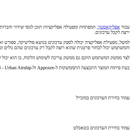
עבור
אפליקאסטר
, המפתחת ומפעילה אפליקציות תוכן לגופי שידור וחברו
ירצה לקבל עדכונים.
למשל, מפעילת אפליקציה יכולה לספק עדכונים בנושא פוליטיקה, ספורט ואו
והמשתמש יכול לבחור פרטנית שהוא רוצה לקבל רק עדכונים שהם גולים וכר
לצד ממשק המשתמש הוקם גם ממשק עריכה לשימוש הלקוח, בו הוא יכול לש
בעת פיתוח המוצר התבצעה התממשקות ל-Appoxee ול-Urban Airship - חברות המספקות שירותי עדכונים ופוש למכשירי המשתמשים.
עמוד בחירת העדכונים במובייל
עמוד בחירת העדכונים בטאבלט