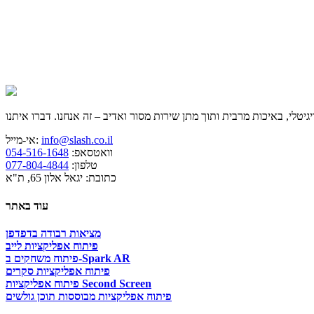
info@slash.co.il
אי-מייל:
וואטסאפ:
054-516-1648
טלפון:
077-804-4844
כתובת: יגאל אלון 65, ת"א
עוד באתר
מציאות רבודה בדפדפן
פיתוח אפליקציות לייב
פיתוח משחקים ב-Spark AR
פיתוח אפליקציות סקרים
פיתוח אפליקציות Second Screen
פיתוח אפליקציות מבוססות תוכן גולשים