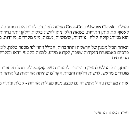
פעילות Coca-Cola Always Classic מציעה לצ
לאסוף את אותן התוויות, כשאת חלקן ניתן להשיג בקלות וחלקן יותר נדירו
הוא ממותג קוקה-קולה - צידניות, שימשיות, מגבות, מיני מקררים, מזוודות, מכ
האתר הכיל מנגנון של הרשמה והתחברות, הכולל זיהוי לפי מספר טלפון. ל
פרסים באמצעות הנקודות שצבר, לקרוא מידע, לצפות בקטעי וידאו ובגלריות
מהפרסים.
בנוסף, יכל הגולש להזמין כרטיסים לתערוכה של קוקה-קולה בנמל תל אביב 
מוגדרים מראש. לרשות הלקוח וחברת הקד"מ שהיתה אחראית על אותה תע
אותה מערכת ניהול איפשרה גם לבצע מגוון פעולות אחרות - קבלת וניתוח מ
עמוד האתר הראשי