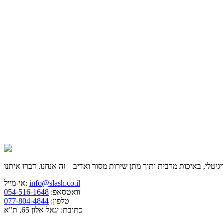
info@slash.co.il
אי-מייל:
וואטסאפ:
054-516-1648
טלפון:
077-804-4844
כתובת: יגאל אלון 65, ת"א