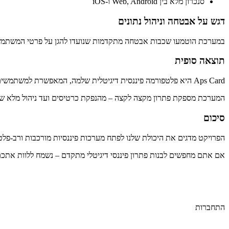
סנכרון מלא בין Web, Android ו-iOS
דגש על אבטחה וניהול נתונים
במערכת הוטמעו שכבות אבטחה מתקדמות שנועדו להגן על פרטי המשתמשים
תוצאה סופית
Aps Card היא פלטפורמה פיננסית דיגיטלית שלמה, המאפשרת למשתמשים לנהל כרטיסים וירטואליים בצורה עצמאית ובטוחה, ולקבל חיווי ברור ומיידי על מצב היתרות שלהם.
המערכת מספקת פתרון מקצה לקצה – מהנפקת כרטיסים ועד ניהול מלא של
סיכום
הפרויקט מדגים את היכולת שלנו לפתח מערכות פיננסיות מורכבות ורב-פלט
אם אתם מחפשים לבנות פתרון פיננסי דיגיטלי מתקדם – נשמח ללוות אתכם
התחברות