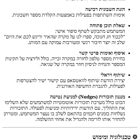
הזנת חשבונית רכישה
אימות השתתפות בפעילות באמצעות הקלדת מספר חשבונית.
שאלת תוכן פתוחה
המשתמש מתבקש לשתף סיפור אישי:
"לכבוד חג חנוכה, ספרו לנו על מקרה שהאיר וריגש לכם את היום"
שלב זה יוצר חיבור רגשי ומעורבות עמוקה עם המותג.
איסוף ואימות פרטי קשר
בחירת מספר טלפון לחזרה במקרה זכייה, כולל ולידציה על תקינות
המספר והנחיה לניסיון חוזר במקרה של שגיאה.
שיתוף ויראלי
יצירת הודעת שיתוף לוואטסאפ עם קישור ישיר להצטרפות
לפעילות, להגברת החשיפה האורגנית.
מנגנון תזכורות (Nudges) למניעת נטישה
הבוט כולל מערכת תזכורות אוטומטיות למשתמשים שלא השלימו
את התהליך, עם הודעות ידידותיות ומניעות לפעולה. התזכורות
נשלחות בזמנים חכמים בהתאם לשלב בו נעצר המשתמש, ומטרתן
להחזיר אותו לזרימה ולהגדיל את אחוזי ההשלמה.
⚙️ טכנולוגיה ומימוש