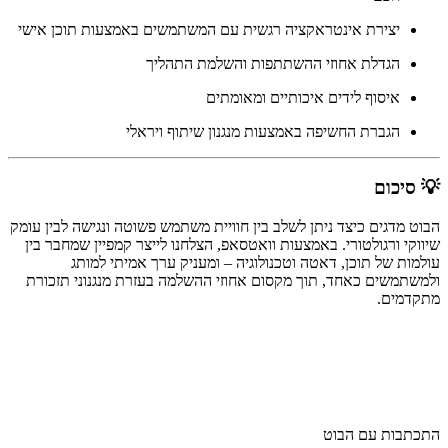
יצירת אינטראקציה רגשית עם המשתמשים באמצעות תוכן אישי
הגדלת אחוזי ההשתתפות והשלמת התהליך
איסוף לידים איכותיים ומאומתים
הגברת החשיפה באמצעות מנגנון שיתוף ויראלי
💡 סיכום
הבוט מדגים כיצד ניתן לשלב בין חוויית משתמש פשוטה ונגישה לבין עומק
שיווקי ורגולטורי. באמצעות וואטסאפ, הצלחנו לייצר קמפיין שמחבר בין
עולמות של תוכן, דאטה וטכנולוגיה – ומעניק ערך אמיתי למותג
ולמשתמשים כאחד, תוך מקסום אחוזי ההשלמה בעזרת מנגנוני תזכורת
מתקדמים.
התכתבות עם הבוט