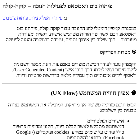
פיתוח בוט וואטסאפ לפעילות חנוכה – קוקה-קולה
ב:
פיתוח אפליקציות
,
פיתוח צ'טבוט
במסגרת קמפיין דיגיטלי לחג החנוכה עבור קוקה-קולה, פיתחנו בוט
וואטסאפ חכם אשר יצר חוויית משתמש אישית, רגשית ומעוררת
מעורבות – תוך שילוב בין איסוף נתונים, עמידה ברגולציה והנעה לפעולה.
🎯 מטרות הפרויקט
הקמפיין נועד לעודד רכישת מוצרים באמצעות הזנת מספר חשבונית,
לייצר חיבור רגשי למותג דרך תוכן אישי (User Generated Content),
ולאסוף לידים איכותיים תוך עמידה מלאה בדרישות פרטיות ודיוור.
🧠 אפיון חוויית המשתמש (UX Flow)
הבוט תוכנן כזרימה פשוטה אך מדויקת, המובילה את המשתמש בצורה
טבעית בין השלבים:
אישורים רגולטוריים
המשתמש מתבקש לאשר קבלת דיוור, תקנון ומדיניות פרטיות –
כולל פירוט על שימוש במידע, cookies ופיקסלים (Google /
Facebook), כתנאי להשתתפות.