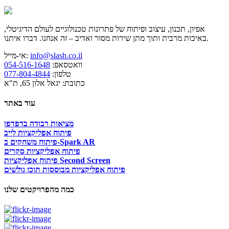
אפיון, תכנון, עיצוב ופיתוח של פתרונות טכנולוגיים לעולם הדיגיטלי,
באיכות מרבית ותוך מתן שירות מסור ואדיב – זה אנחנו. דברו איתנו.
info@slash.co.il
אי-מייל:
וואטסאפ:
054-516-1648
טלפון:
077-804-4844
כתובת: יגאל אלון 65, ת"א
עוד באתר
מציאות רבודה בדפדפן
פיתוח אפליקציות לייב
פיתוח משחקים ב-Spark AR
פיתוח אפליקציות סקרים
פיתוח אפליקציות Second Screen
פיתוח אפליקציות מבוססות תוכן גולשים
כמה מהפרויקטים שלנו