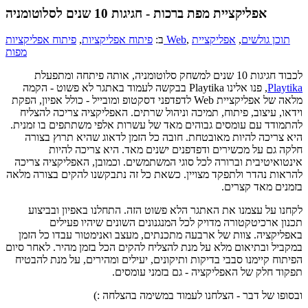
אפליקציית מפת ברכות - חגיגות 10 שנים לסלוטומניה
תוכן גולשים
,
אפליקציית
,
פיתוח אפליקציות Web
ב:
פיתוח אפליקציות
,
מפות
לכבוד חגיגות 10 שנים למשחק סלוטומניה, אותה פיתחה ומתפעלת
Playtika
, פנו אלינו Playtika בבקשה לעמוד באתגר לא פשוט - הקמה
מלאה של אפליקציית Web לדפדפני דסקטופ ומובייל - כולל אפיון, הפקת
וידאו, עיצוב, פיתוח, תמיכה וניהול שרתים. האפליקציה צריכה להצליח
להתמודד עם עומסים גבוהים מאד של עשרות אלפי משתתפים בו זמנית.
היא צריכה להיות מאובטחת. חובה כל הזמן לדאוג שהיא תרוץ בצורה
חלקה גם על מכשירים ודפדפנים ישנים מאד. היא צריכה להיות
אינטואיטיבית וברורה לכל סוגי המשתמשים. וכמובן, האפליקציה צריכה
להראות נהדר ולתפקד מצויין. כשאת כל זה נתבקשנו להקים בצורה מלאה
בזמנים מאד קצרים.
לקחנו על עצמנו את האתגר הלא פשוט הזה. התחלנו באפיון ובביצוע
תכנון ארכיטקטורה מדויק לכל המנגנונים השונים שיהיו פעילים
באפליקציה. צוות של ארבעה מתכנתים, מעצב ואנימטור עבדו כל הזמן
במקביל ובתיאום מלא על מנת להצליח להקים הכל בזמן מהיר. לאחר סיום
הפיתוח קיימנו סבבי בדיקות ותיקונים, יעילים ומהירים, על מנת להבטיח
תפקוד חלק של האפליקציה - גם בזמני עומסים.
ובסופו של דבר - הצלחנו לעמוד במשימה בהצלחה :)