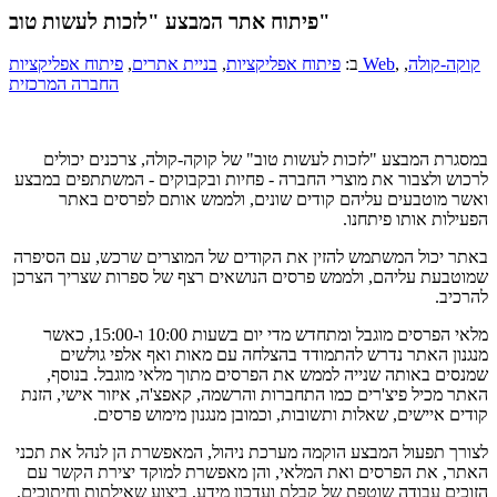
פיתוח אתר המבצע "לזכות לעשות טוב"
קוקה-קולה
,
,
פיתוח אפליקציות Web
ב:
פיתוח אפליקציות
,
בניית אתרים
,
החברה המרכזית
במסגרת המבצע "לזכות לעשות טוב" של קוקה-קולה, צרכנים יכולים
לרכוש ולצבור את מוצרי החברה - פחיות ובקבוקים - המשתתפים במבצע
ואשר מוטבעים עליהם קודים שונים, ולממש אותם לפרסים באתר
הפעילות אותו פיתחנו.
באתר יכול המשתמש להזין את הקודים של המוצרים שרכש, עם הסיפרה
שמוטבעת עליהם, ולממש פרסים הנושאים רצף של ספרות שצריך הצרכן
להרכיב.
מלאי הפרסים מוגבל ומתחדש מדי יום בשעות 10:00 ו-15:00, כאשר
מנגנון האתר נדרש להתמודד בהצלחה עם מאות ואף אלפי גולשים
שמנסים באותה שנייה לממש את הפרסים מתוך מלאי מוגבל. בנוסף,
האתר מכיל פיצ'רים כמו התחברות והרשמה, קאפצ'ה, איזור אישי, הזנת
קודים איישים, שאלות ותשובות, וכמובן מנגנון מימוש פרסים.
לצורך תפעול המבצע הוקמה מערכת ניהול, המאפשרת הן לנהל את תכני
האתר, את הפרסים ואת המלאי, והן מאפשרת למוקד יצירת הקשר עם
הזוכים עבודה שוטפת של קבלת ועדכון מידע, ביצוע שאילתות וחיתוכים,