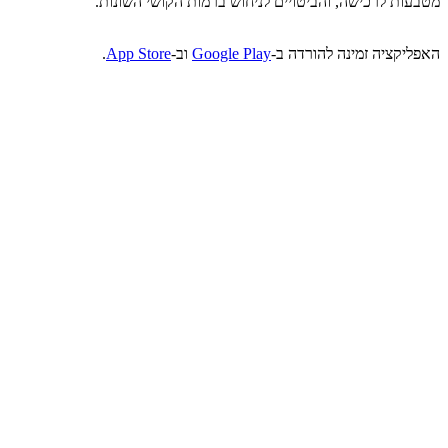
מטבעות לרכישה, והביטויים לניחוש ברמות הקושי השונות.
האפליקציה זמינה להורדה ב-
Google Play
וב-
App Store
.