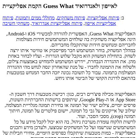
הקמת אפליקציית Guess What לאייפון ולאנדרואיד
ב:
פיתוח אפליקציות
,
פיתוח משחקים
,
מחוללי ממים ותמונות
,
פיתוח
אפליקציות אייפון
,
פיתוח אפליקציות אנדרואיד
,
משחקי חשיבה
האפליקציה Guess What, האפשרית להורדה למכשירי iOS ו-Android,
הינה אפליקציה משחקית בה שולחים המשתמשים חידות מצולמות
לחבריהם ומנחשים חידות שהתקבלו מחבריהם.
במהלך המשחק, בוחר המשתמש חבר מפייסבוק או טוויטר איתו ירצה
לשחק. בתחילת המשחק הוא מקבל שלוש הגדרות - ועליו לבחור באחת
מהן. את ההגדרה הנבחרת, יידרש המשתמש להמחיש באמצעות צילום,
ולשלוח את התמונה לחברו - על מנת שהאחרון ינסה לנחש מהי ההגדרה
המצולמת בתמונה. עבור כל תשובה נכונה יזכה החבר המנחש במטבעות
בהתאם לדרגת הקושי של הביטוי אותו ניחש.
האפליקציה מכילה פיצ'רים רבים, כגון: רכישת מטבעות דרך חשבון ה-
App Store או ה-Google Play, שיתופים ברשתות החברתיות השונות,
פרסים יומיים, צילום ישיר של תמונה או בחירת תמונה מגלריית המצלמה,
שילוב של אייקונים על גבי כל תמונה, יישום פילטרים על תמונה, חיתוך
תמונה (crop), מסכי הסבר, ועוד.
לרשות הלקוח עומדת מערכת ניהול, בה הוא יכול לקבל מידע על כל
המשתמשים שנרשמו ועל כל המשחקים שבוצעו, ולעדכן מידע ותכנים
באפליקציה - כמות מטבעות שיתקבלו כפרסים היומיים, מחירי חבילות של