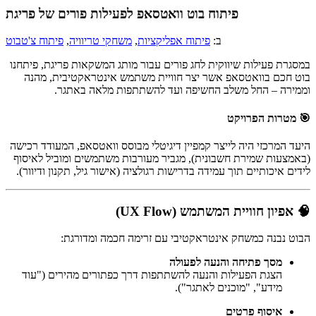
פיתוח בוט וואטסאפ לפעילות פורים של פריגת
ב:
פיתוח אפליקציות
,
משחקי טריוויה
,
פיתוח צ'טבוט
במסגרת פעילות שיווקית לחג פורים עבור מותג המשקאות פריגת, פיתחנו
בוט חכם בוואטסאפ אשר יצר חוויית משתמש אינטראקטיבית, מהנה
וממירה – החל משלב החשיפה ועד להשתתפות מלאה באתגר.
🎯 מטרות הפרויקט
היעד המרכזי היה לייצר קמפיין דיגיטלי מבוסס וואטסאפ, המעודד רכישה
(באמצעות שמירת חשבונית), מגביר מעורבות משתמשים ומוביל לאיסוף
לידים איכותיים תוך עמידה בדרישות רגולציה (אישור גיל, תקנון ודיוור).
🧠 אפיון חוויית המשתמש (UX Flow)
הבוט נבנה כמשחק אינטראקטיבי עם זרימה חכמה ומדורגת:
מסך פתיחה והנעה לפעולה
הצגת הפעילות והנעה להשתתפות דרך כפתורים מהירים ("עוד
מידע", "מוכנים לאתגר").
איסוף פרטים