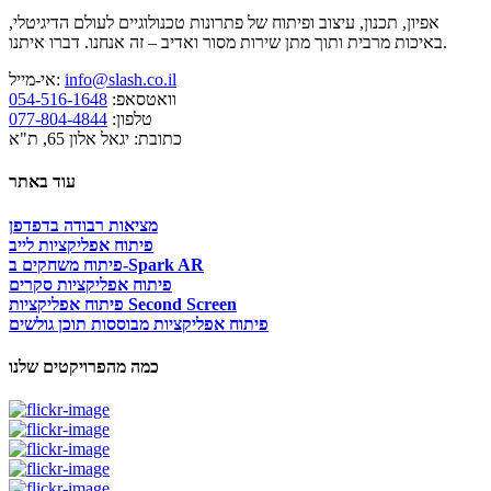
אפיון, תכנון, עיצוב ופיתוח של פתרונות טכנולוגיים לעולם הדיגיטלי,
באיכות מרבית ותוך מתן שירות מסור ואדיב – זה אנחנו. דברו איתנו.
info@slash.co.il
אי-מייל:
וואטסאפ:
054-516-1648
טלפון:
077-804-4844
כתובת: יגאל אלון 65, ת"א
עוד באתר
מציאות רבודה בדפדפן
פיתוח אפליקציות לייב
פיתוח משחקים ב-Spark AR
פיתוח אפליקציות סקרים
פיתוח אפליקציות Second Screen
פיתוח אפליקציות מבוססות תוכן גולשים
כמה מהפרויקטים שלנו