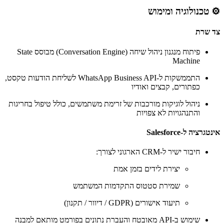
⚙️ טכנולוגיה ומימוש
צד שרת
פיתוח מנגנון ניהול שיחה (Conversation Engine) מבוסס State
Machine
התממשקות ל-WhatsApp Business API לשליחת הודעות טקסט,
כפתורים, קבצים ואודיו
ניהול לוגיקות מורכבות של זרימת משתמשים, כולל טיפול בחריגות
והתנהגויות לא צפויות
אינטגרציה ל-Salesforce
חיבור ישיר ל-CRM הארגוני לצורך:
יצירת לידים בזמן אמת
שמירת סטטוס התקדמות המשתמש
תיעוד אישורים (GDPR / דיוור / תקנון)
שימוש ב-API מאובטח והעברת נתונים בפורמט מותאם למבנה