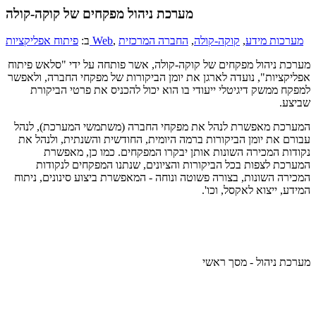
מערכת ניהול מפקחים של קוקה-קולה
מערכות מידע
,
קוקה-קולה
,
החברה המרכזית
,
פיתוח אפליקציות Web
ב:
מערכת ניהול מפקחים של קוקה-קולה, אשר פותחה על ידי "סלאש פיתוח
אפליקציות", נועדה לארגן את יומן הביקורות של מפקחי החברה, ולאפשר
למפקח ממשק דיגיטלי ייעודי בו הוא יכול להכניס את פרטי הביקורת
שביצע.
המערכת מאפשרת לנהל את מפקחי החברה (משתמשי המערכת), לנהל
עבורם את יומן הביקורות ברמה היומית, החודשית והשנתית, ולנהל את
נקודות המכירה השונות אותן יבקרו המפקחים. כמו כן, מאפשרת
המערכת לצפות בכל הביקורות והציונים, שנתנו המפקחים לנקודות
המכירה השונות, בצורה פשוטה ונוחה - המאפשרת ביצוע סינונים, ניתוח
המידע, ייצוא לאקסל, וכו'.
מערכת ניהול - מסך ראשי