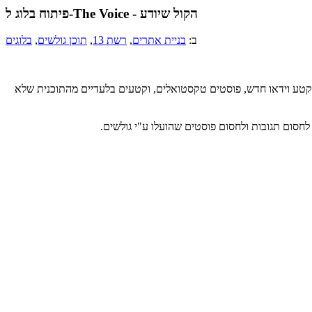
פיתוח בלוג ל-The Voice - הקול שיודע
ב:
בניית אתרים
,
רשת 13
,
תוכן גולשים
,
בלוגים
 ישנם קטעי וידאו, כאשר בכל שבוע עולה קטע וידאו חדש, פוסטים טקסטואלים, וקטעים בלעדיים מהתוכנית שלא
 לחסום תגובות ולחסום פוסטים שהועלו ע"י גולשים.