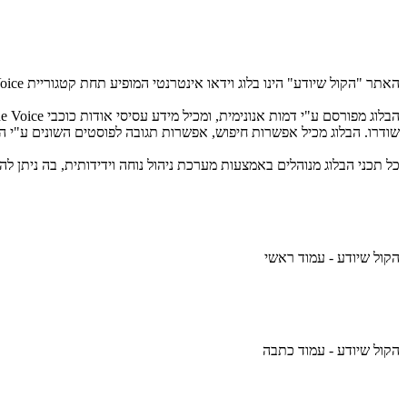
האתר "הקול שיודע" הינו בלוג וידאו אינטרנטי המופיע תחת קטגוריית The Voice באתר רשת, אותו פיתחה סלאש עבור העונה השנייה של The Voice.
שודרו. הבלוג מכיל אפשרות חיפוש, אפשרות תגובה לפוסטים השונים ע"י הגו
כל תכני הבלוג מנוהלים באמצעות מערכת ניהול נוחה וידידותית, בה ניתן ל
הקול שיודע - עמוד ראשי
הקול שיודע - עמוד כתבה