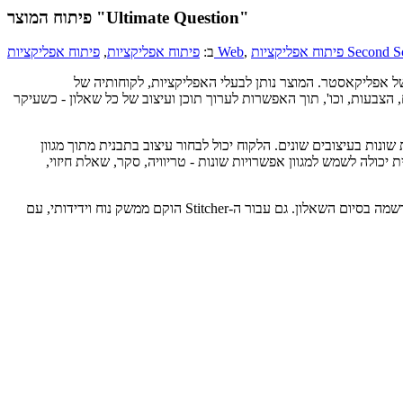
פיתוח המוצר "Ultimate Question"
קציות Second Screen
,
פיתוח אפליקציות Web
ב:
פיתוח אפליקציות
,
ל אפליקאסטר. המוצר נותן לבעלי האפליקציות, לקוחותיה של
צבעות, וכו', תוך האפשרות לערוך תוכן ועיצוב של כל שאלון - כשעיקר
עילויות שונות בעיצובים שונים. הלקוח יכול לבחור עיצוב בתבנית מתוך מגוון
ת יכולה לשמש למגוון אפשרויות שונות - טריוויה, סקר, שאלת חיזוי,
מוצר נוסף שהוקם הינו ה-Stitcher - המאפשר לקחת מספר שאלונים שהוקמו, ולאחד אותם לידי שאלון אחד ארוך בין מספר שלבים, עם אפשרות של הרשמה בסיום השאלון. גם עבור ה-Stitcher הוקם ממשק נוח וידידותי, עם