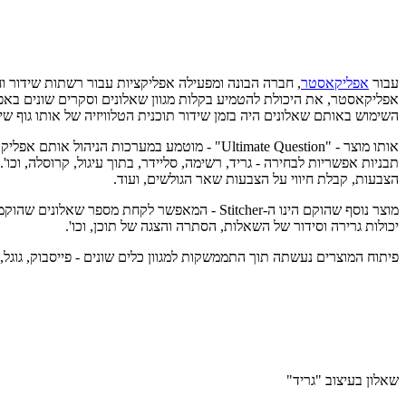
עבור
אפליקאסטר
, חברה הבונה ומפעילה אפליקציות עבור רשתות שידור ו
אפליקאסטר, את היכולת להטמיע בקלות מגוון שאלונים וסקרים שונים באפל
השימוש באותם שאלונים היה בזמן שידור תוכנית הטלוויזיה של אותו גוף ש
אותו מוצר - "Ultimate Question" - מוטמע במע
תבניות אפשריות לבחירה - גריד, רשימה, סליידר, בתוך עיגול, קרוסלה, וכו'.
הצבעות, קבלת חיווי על הצבעות שאר הגולשים, ועוד.
יכולות גרירה וסידור של השאלות, הסתרה והצגה של תוכן, וכו'.
פיתוח המוצרים נעשתה תוך התממשקות למגוון כלים שונים - פייסבוק, גוגל, Mixpanel, Morpheus, Google Analytics, ועוד
שאלון בעיצוב "גריד"