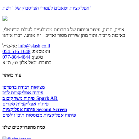
אפליקציות וטאבים לעמודי הפייסבוק של "רשת"
אפיון, תכנון, עיצוב ופיתוח של פתרונות טכנולוגיים לעולם הדיגיטלי,
באיכות מרבית ותוך מתן שירות מסור ואדיב – זה אנחנו. דברו איתנו.
info@slash.co.il
אי-מייל:
וואטסאפ:
054-516-1648
טלפון:
077-804-4844
כתובת: יגאל אלון 65, ת"א
עוד באתר
מציאות רבודה בדפדפן
פיתוח אפליקציות לייב
פיתוח משחקים ב-Spark AR
פיתוח אפליקציות סקרים
פיתוח אפליקציות Second Screen
פיתוח אפליקציות מבוססות תוכן גולשים
כמה מהפרויקטים שלנו