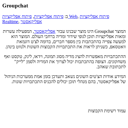
Groupchat
פיתוח אפליקציות
,
פיתוח אפליקציות Web
ב:
פיתוח אפליקציות
,
אפליקאסטר
,
Realtime
המוצר Groupchat הינו מוצר שבנינו עבור
אפליקאסטר
, המפעילה עשרות
ומאות אפליקציות תוכן לגופי שידור ומדיה ברחבי העולם. המוצר הוא
למעשה צפייה בהתכתבות בין מספר חברים, בדומה לצ'ט דוגמאת
וואטסאפ, כשניתן לראות את התכתבויות הקבוצות השונות ולנווט בינהן.
ההתכתבויות מאפשרות להציג מדיה מסוג תמונה, וידאו, לינק, טקסט ואף
משחקונים. הצופה בהתכתבות יכול לצרוך את המדיה ולסמן "לייק"
לתכתובת שאהב.
המידע אודות הצ'טים השונים נשאב ותעדכן בזמן אמת ממערכות הניהול
של אפליקאסטר, בהם מנהלי תוכן יכולים להכניס התכתבויות שונות.
עמוד רשימת הקבוצות