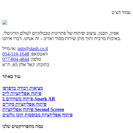
עמוד הצ'ט
אפיון, תכנון, עיצוב ופיתוח של פתרונות טכנולוגיים לעולם הדיגיטלי,
באיכות מרבית ותוך מתן שירות מסור ואדיב – זה אנחנו. דברו איתנו.
info@slash.co.il
אי-מייל:
וואטסאפ:
054-516-1648
טלפון:
077-804-4844
כתובת: יגאל אלון 65, ת"א
עוד באתר
מציאות רבודה בדפדפן
פיתוח אפליקציות לייב
פיתוח משחקים ב-Spark AR
פיתוח אפליקציות סקרים
פיתוח אפליקציות Second Screen
פיתוח אפליקציות מבוססות תוכן גולשים
כמה מהפרויקטים שלנו