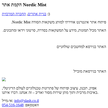
הקמת אתר Nordic Mist
ב:
בניית אתרים
,
החברה המרכזית
פיתוח אתר אינטרנט אווירתי למותג משקאות הסודה Nordic Mist.
האתר מכיל תמונות, מידע על המשקאות בסדרה, סרטוני וידאו ומתכונים.
האתר בגירסא למחשבים שולחניים
האתר בגירסאת מובייל
אפיון, תכנון, עיצוב ופיתוח של פתרונות טכנולוגיים לעולם הדיגיטלי,
באיכות מרבית ותוך מתן שירות מסור ואדיב – זה אנחנו. דברו איתנו.
info@slash.co.il
אי-מייל:
וואטסאפ:
054-516-1648