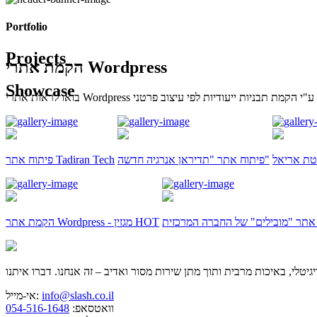
Portfolio
Projects
הקמת אתרי Wordpress
Showcase
טת אריאל
פיתוח אתר "תדיראן אנרגיה חדשה"
פיתוח אתר Tadiran Tech
תר "מובילים" של החברה המרכזית
הקמת אתר Wordpress - מגזין HOT
info@slash.co.il
אי-מייל:
וואטסאפ:
054-516-1648