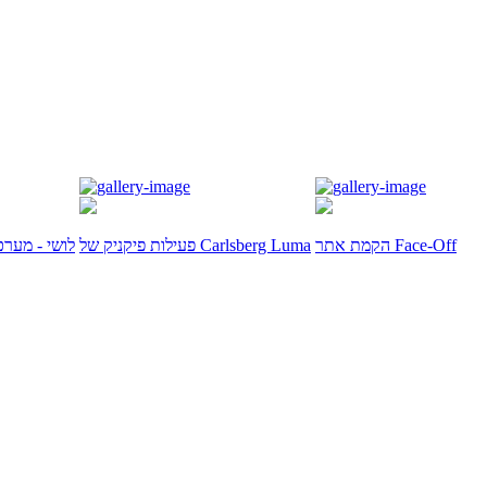
הקמת אתר Face-Off
פעילות פיקניק של Carlsberg Luma
לושי - מערכ