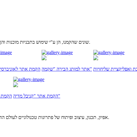
בואו לראות אתרי Wordpress שונים שהקמנו, הן ע"י שימוש בתבניות מוכנות והן ע"י הקמת תבניות ייעודיות לפי עיצוב פרטני.
ת ואפליקציית שליחויות
אתר למותג הבירה "שקמה"
הקמת אתר לאוניברסי
הקמת אתר "קניבל מדיה"
הקמת א
אפיון, תכנון, עיצוב ופיתוח של פתרונות טכנולוגיים לעולם הדיגיטלי, באיכות מרבית ותוך מתן שירות מסור ואדיב – זה אנחנו. דברו איתנו.