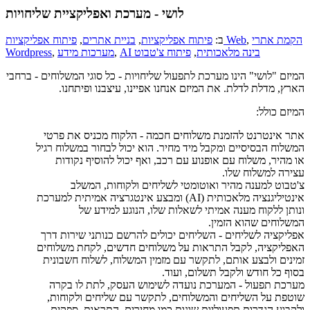
לושי - מערכת ואפליקציית שליחויות
הקמת אתרי
,
פיתוח אפליקציות Web
ב:
פיתוח אפליקציות
,
בניית אתרים
,
AI בינה מלאכותית
,
פיתוח צ'טבוט
,
מערכות מידע
,
Wordpress
המיזם "לושי" הינו מערכת לתפעול שליחויות - כל סוגי המשלוחים - ברחבי
הארץ, מדלת לדלת. את המיזם אנחנו אפיינו, עיצבנו ופיתחנו.
המיזם כולל:
אתר אינטרנט להזמנת משלוחים חכמה - הלקוח מכניס את פרטי
המשלוח הבסיסיים ומקבל מיד מחיר. הוא יכול לבחור במשלוח רגיל
או מהיר, משלוח עם אופנוע עם רכב, ואף יכול להוסיף נקודות
עצירה למשלוח שלו.
צ'טבוט למענה מהיר ואוטומטי לשליחים ולקוחות, המשלב
אינטיליגנציה מלאכותית (AI) ומבצע אינטגרציה אמיתית למערכת
ונותן ללקוח מענה אמיתי לשאלות שלו, הנוגע למידע של
המשלוחים שהוא הזמין.
אפליקציה לשליחים - השליחים יכולים להרשם כנותני שירות דרך
האפליקציה, לקבל התראות על משלוחים חדשים, לקחת משלוחים
זמינים ולבצע אותם, לתקשר עם מזמין המשלוח, לשלוח חשבונית
בסוף כל חודש ולקבל תשלום, ועוד.
מערכת תפעול - המערכת נועדה לשימוש העסק, לתת לו בקרה
שוטפת על השליחים והמשלוחים, לתקשר עם שליחים ולקוחות,
ולקבוע הגדרות תפעוליות שונות כמו מחירים, התראות, ספקים