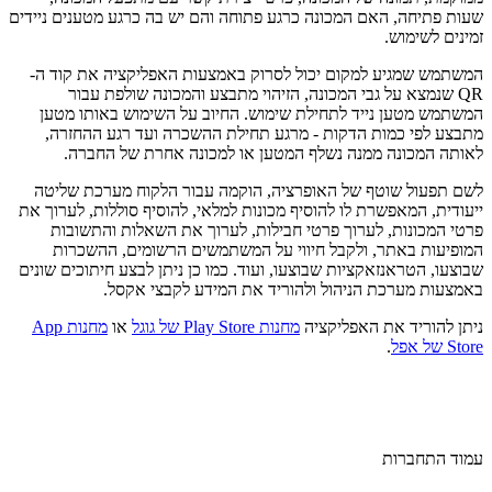
שעות פתיחה, האם המכונה כרגע פתוחה והם יש בה כרגע מטענים ניידים
זמינים לשימוש.
המשתמש שמגיע למקום יכול לסרוק באמצעות האפליקציה את קוד ה-
QR שנמצא על גבי המכונה, הזיהוי מתבצע והמכונה שולפת עבור
המשתמש מטען נייד לתחילת שימוש. החיוב על השימוש באותו מטען
מתבצע לפי כמות הדקות - מרגע תחילת ההשכרה ועד רגע ההחזרה,
לאותה המכונה ממנה נשלף המטען או למכונה אחרת של החברה.
לשם תפעול שוטף של האופרציה, הוקמה עבור הלקוח מערכת שליטה
ייעודית, המאפשרת לו להוסיף מכונות למלאי, להוסיף סוללות, לערוך את
פרטי המכונות, לערוך פרטי חבילות, לערוך את השאלות והתשובות
המופיעות באתר, ולקבל חיווי על המשתמשים הרשומים, ההשכרות
שבוצעו, הטראנזאקציות שבוצעו, ועוד. כמו כן ניתן לבצע חיתוכים שונים
באמצעות מערכת הניהול ולהוריד את המידע לקבצי אקסל.
ניתן להוריד את האפליקציה
מחנות Play Store של גוגל
או
מחנות App
Store של אפל
.
עמוד התחברות