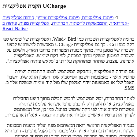
הקמת אפליקציית UCharge
ב:
פיתוח אפליקציות
,
פיתוח אפליקציות אייפון
,
פיתוח אפליקציות
אנדרואיד
,
התממשקות לרשתות חברתיות
,
אפליקציית מפות
,
פיתוח ב-
React Native
בדומה לאפליקציות השכרה כמו Bird ו-Wind, ואפליקציות של שימוש לפי
דקה כמו Gett - כך גם אפליקציית UCharge מאפשרת למשתמש לבצע
השכרה של מטען נייד, מתוך מכונות המפוזרות ברחבי הארץ, ולשלם על
השכרת המטען הנשלף מתוך המכונה, לפי דקת שימוש. האפליקציה
אופיינה, עוצבה, פותחה ומתוחזקת על ידנו ב"סלאש פיתוח אפליקציות".
עם הורדת האפליקציה, מתבקש המשתמש לבצע התחברות ויצירת
פרופיל אישי - באמצעות חשבון הפייסבוק שלו, חשבון הגוגל שלו, חשבון
האפל שלו או באמצעות זיהוי הטלפון שלו מול קוד אימות שנשלח אליו ב-
SMS.
לאחר התחברות, יכול המשתמש לרכוש חבילה מתוך היצע החבילות
באפליקציה, או לחלופין רק להכניס פרטי אשראי על מנת שתהיה
אפשרות לחייב אותו לפי דקת שימוש בפועל. כמו כן, יכול המשתמש
לערוך את פרטיו האישיים ולבחור את שפת התצוגה - אנגלית או עברית.
בעמוד האפליקציה הראשי רואה המשתמש מפה ועליה מוצגות המכונות
השונות המפוזרות ברחבי הארץ. לכל מכונה ניתן לקבל פרטים - היכן היא
ממוקמת, תמונה של המכונה, פרטי יצירת קשר עם מתפעל המכונה,