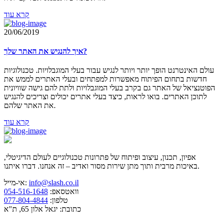
קרא עוד
20/06/2019
איך להנגיש את האתר שלך?
עולם האינטרנט הופך יותר ויותר לנגיש עבור בעלי המוגבלויות. טכנולוגיות
חדשות בתחום הפיתוח מאפשרות למפתחים ובעלי האתרים לממש את
הפוטנציאל של האתר גם בקרב בעלי המוגבלויות ולתת להם גישה שוויונית
לתוכן האתרים. בואו לראות, כיצד בעלי אתרים יכולים וצריכים להנגיש
את האתר שלהם.
קרא עוד
אפיון, תכנון, עיצוב ופיתוח של פתרונות טכנולוגיים לעולם הדיגיטלי,
באיכות מרבית ותוך מתן שירות מסור ואדיב – זה אנחנו. דברו איתנו.
info@slash.co.il
אי-מייל:
וואטסאפ:
054-516-1648
טלפון:
077-804-4844
כתובת: יגאל אלון 65, ת"א