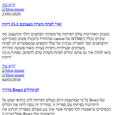
קרא עוד
23/01/2020
איך לפתח משחק בעצמכם ב-15 דקות!
בשנים האחרונות עולם הפיתוח של משחקי דפדפנים הולך ומתעצם. מה
שהתחיל כתכנות פשוט באובייקט canvas של HTML5 שקיים בכלל
הדפדפנים הפך לספריה ענקית של שלל תוספים שמאפשרים לנו לפתח
משחקים ופעילויות גרפיות בצורה מאוד פשוטה ומהירה.
בואו לגלות איך גם אתם יכולים לפתח משחק שלם לדפדפן, בפחות מ-15
דקות!
קרא עוד
04/03/2018
מדריך React למתחילים
כל מי שמתעסק היום בעולם הפיתוח לווב בוודאי שמע על React ועל
היתרונות בפיתוח עם ספריה זו. במדריך זה ננסה לתת את הכלים
הבסיסיים שיאפשרו לכל מפתח אשר אינו נגע מעולם בספריה לכתוב את
אפליקציית ה-React הראשונה שלו.