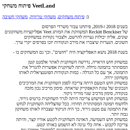
פיתוח משחקי VeetLand
ב:
פיתוח משחקים
,
משחקי טריוויה
,
משחקי חשיבה
בשנים 2018 ו-2019, פיתחנו עבור משרדי הפרסום
של Reckitt Benckiser המשווקת את המותג Veet אפליקציות משחקונים
שונים, אליה יכולות נערות להרשם, ולצבור נקודות במשחקים
השונים. הנערות שיצברו את מירב הנקודות יזכו בפרסים יקרי ערך.
בשנת 2018 נושא האפליקציה היה "חושים", וכך גם המשחקים בו -
במשחק חוש הראייה, נדרשה השחקנית לאתר אלמנט קטן
המסתתר בתמונה גדולה. היתה לשחקנית אפשרות להגדיל את
התמונה, אך עם כל הגדלה - כמות הנקודות הפוטנציאלית לאותו
משחקון ירדה.
במשחק חוש הטעם היתה צריכה לסמן השחקנית את המרכיבים
הנכונים של עוגת הקאפקייק שראתה. סימון מרכיב נכון מזכה
בנקודה, סימון מרכיב שגוי מוריד ניקוד.
במשחק חוש המישוש צריכה היתה לגרד השחקנית כרטיס גירוד,
ולחשוף תמונה המסתתרת תחתיו. ככל שהצליחה השחקנית לנחש
את התמונה עם מעט גירוד, כך היה הניקוד שצברה לאותו משחקון
גבוה יותר.
במשחק חוש השמיעה, האזינה השחקנית לקטע אודיו קצר, והיתה
צריכה לקבוע - איזה כלי נגינה לא הושמע באותו קטע.
במשחק חוש הריח צריכה היתה השחקנית "לתפוס" אימוג'י עם