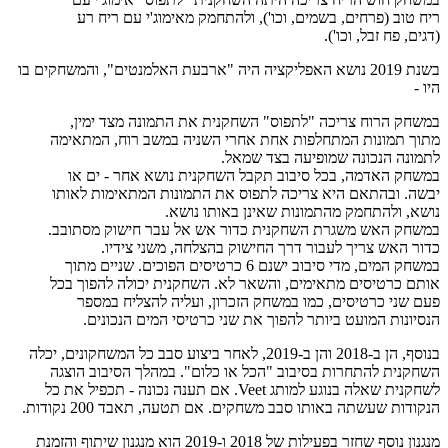
ריח טוב (פרחים, בשמים, וכו'), ולהתחמק מאימוג'י עם ריח רע
(דגים, פח זבל, וכו').
בשנת 2019 נושא האפליקציה היה "ארבעת האלמנטים", והמשחקים בו
היו -
במשחק הרוח צריכה "לתפוס" השחקנית את התמונה מצד ימין,
מתוך תמונות המתחלפות אחת אחרי השניה במשב רוח, המתאימה
לתמונה הנכונה שמופיעה בצד שמאל.
במשחק האדמה, בכל סיבוב תקבל השחקנית נושא אחר - ים או
יבשה. ובהתאם היא צריכה לתפוס את התמונות המתאימות לאותו
נושא, ולהתחמק מהתמונות שאינן באותו נושא.
במשחק האש משגרת השחקנית כדור אש אל עבר חישוק מסתובב.
כדור האש צריך לעבור דרך החישוק בהצלחה, משני צידיו.
במשחק המים, מדי סיבוב ישנם 6 כרטיסים הפוכים. שניים מתוך
אותם כרטיסים מתאימים, והשאר לא. השחקנית יכולה להפוך בכל
פעם שני כרטיסים, כמו במשחק הזכרון, ועליה להצליח במספר
הנסיונות המועט ביותר להפוך את שני כרטיסי המים הנכונים.
בנוסף, הן ב-2018 והן ב-2019, לאחר ביצוע סבב כל המשחקונים, יכלה
השחקנית להתחרות בסיבוב "הכל או כלום". במהלך הסיבוב הוצגה
לשחקנית שאלה בנוגע למותג Veet. אם תענה נכונה - תכפיל את כל
הנקודות שעשתה באותו סבב משחקים. אם תטעה, תאבד 200 נקודות.
מנגנון נוסף שחזר בפעילות של 2018 ו-2019 הוא מנגנון שיתוף והזמנת