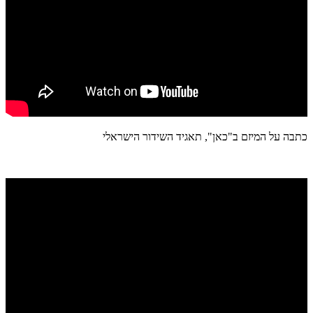
כתבה על המיזם ב"כאן", תאגיד השידור הישראלי