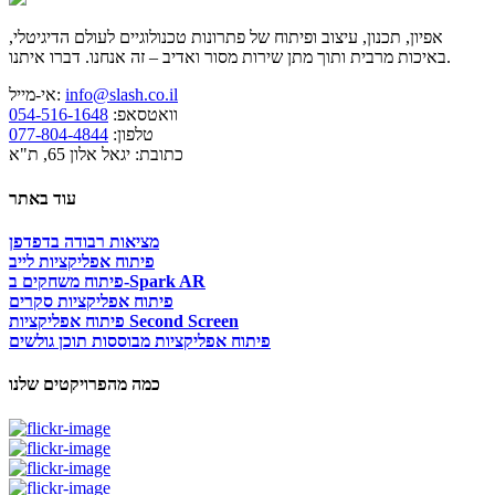
אפיון, תכנון, עיצוב ופיתוח של פתרונות טכנולוגיים לעולם הדיגיטלי,
באיכות מרבית ותוך מתן שירות מסור ואדיב – זה אנחנו. דברו איתנו.
info@slash.co.il
אי-מייל:
וואטסאפ:
054-516-1648
טלפון:
077-804-4844
כתובת: יגאל אלון 65, ת"א
עוד באתר
מציאות רבודה בדפדפן
פיתוח אפליקציות לייב
פיתוח משחקים ב-Spark AR
פיתוח אפליקציות סקרים
פיתוח אפליקציות Second Screen
פיתוח אפליקציות מבוססות תוכן גולשים
כמה מהפרויקטים שלנו