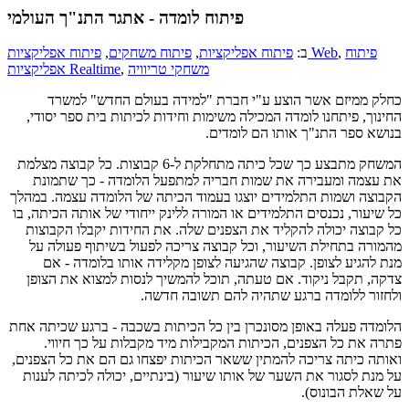
פיתוח לומדה - אתגר התנ"ך העולמי
פיתוח
,
פיתוח אפליקציות Web
ב:
פיתוח אפליקציות
,
פיתוח משחקים
,
משחקי טריוויה
,
אפליקציות Realtime
כחלק ממיזם אשר הוצע ע"י חברת "למידה בעולם החדש" למשרד
החינוך, פיתחנו לומדה המכילה משימות וחידות לכיתות בית ספר יסודי,
בנושא ספר התנ"ך אותו הם לומדים.
המשחק מתבצע כך שכל כיתה מתחלקת ל-6 קבוצות. כל קבוצה מצלמת
את עצמה ומעבירה את שמות חבריה למתפעל הלומדה - כך שתמונת
הקבוצה ושמות התלמידים יוצגו בעמוד הכיתה של הלומדה עצמה. במהלך
כל שיעור, נכנסים התלמידים או המורה ללינק ייחודי של אותה הכיתה, בו
כל קבוצה יכולה להקליד את הצפנים שלה. את החידות יקבלו הקבוצות
מהמורה בתחילת השיעור, וכל קבוצה צריכה לפעול בשיתוף פעולה על
מנת להגיע לצופן. קבוצה שהגיעה לצופן מקלידה אותו בלומדה - אם
צדקה, תקבל ניקוד. אם טעתה, תוכל להמשיך לנסות למצוא את הצופן
ולחזור ללומדה ברגע שתהיה להם תשובה חדשה.
הלומדה פעלה באופן מסונכרן בין כל הכיתות בשכבה - ברגע שכיתה אחת
פתרה את כל הצפנים, הכיתות המקבילות מיד מקבלות על כך חיווי.
ואותה כיתה צריכה להמתין ששאר הכיתות יפצחו גם הם את כל הצפנים,
על מנת לסגור את השער של אותו שיעור (בינתיים, יכולה לכיתה לענות
על שאלת הבונוס).