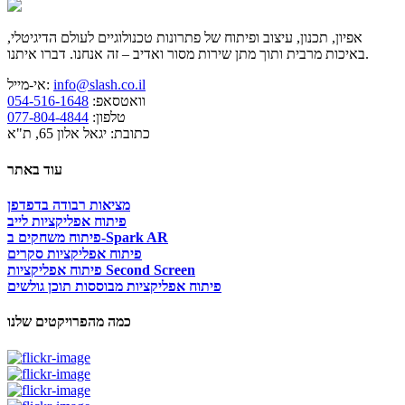
אפיון, תכנון, עיצוב ופיתוח של פתרונות טכנולוגיים לעולם הדיגיטלי,
באיכות מרבית ותוך מתן שירות מסור ואדיב – זה אנחנו. דברו איתנו.
info@slash.co.il
אי-מייל:
וואטסאפ:
054-516-1648
טלפון:
077-804-4844
כתובת: יגאל אלון 65, ת"א
עוד באתר
מציאות רבודה בדפדפן
פיתוח אפליקציות לייב
פיתוח משחקים ב-Spark AR
פיתוח אפליקציות סקרים
פיתוח אפליקציות Second Screen
פיתוח אפליקציות מבוססות תוכן גולשים
כמה מהפרויקטים שלנו