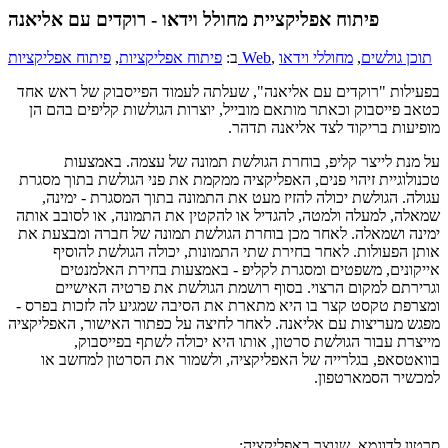
פיתוח אפליקציית מחולל וידאו - רוקדים עם אליאנה
תוכן גולשים
,
מחוללי וידאו
,
פיתוח אפליקציות Web
ב:
פיתוח אפליקציות
,
בפעילות "רוקדים עם אליאנה", שעלתה לעמוד הפייסבוק של ראש אחד
כטאב פייסבוק וכאתר מותאם מובייל, יוצרות הגולשות קליפים בהם הן
מופיעות בריקוד לצד אליאנה תדהר.
על מנת לייצר קליפ, בוחרת הגולשת תמונה של עצמה. באמצעות
טכנולוגיית זיהוי פנים, האפליקציה ממקמת את פני הגולשת בתוך מסגרת
עגולה. הגולשת יכולה להזיז מעט את התמונה בתוך המסגרת - ימינה,
שמאלה, למעלה ולמטה, להגדיל או להקטין את התמונה, או לסובב אותה
ימינה ושמאלה. לאחר מכן בוחרת הגולשת תמונה של חברה ומבצעת את
אותן הפעולות. לאחר בחירת שתי התמונות, יכולה הגולשת להוסיף
אייקונים, משפטים ומסגרת לקליפ - באמצעות בחירת האלמנטים
וגרירתם למקום הרצוי. בסוף רושמת הגולשת את פרטיה האישיים
ומצרפת טקסט קצר בו היא מתארת את הסיבה שמגיע לה לזכות בפרס -
מפגש מעריצות עם אליאנה. לאחר לחיצה על כפתור האישור, האפליקציה
מייצרת עבור הגולשת סרטון, אותו היא יכולה לשתף בפייסבוק,
בוואטסאפ, בגלרייה של האפליקציה, ולשמור את הסרטון למחשב או
למכשיר הסמארטפון.
סרטון לדוגמא, שנוצר באפליקציה: